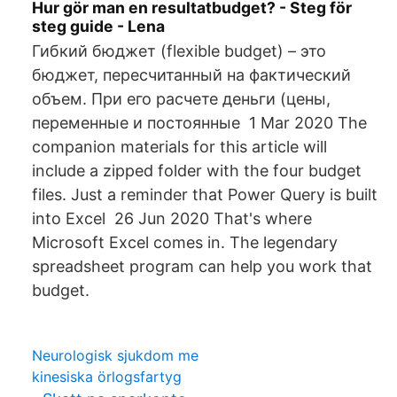
Hur gör man en resultatbudget? - Steg för
steg guide - Lena
Гибкий бюджет (flexible budget) – это
бюджет, пересчитанный на фактический
объем. При его расчете деньги (цены,
переменные и постоянные 1 Mar 2020 The
companion materials for this article will
include a zipped folder with the four budget
files. Just a reminder that Power Query is built
into Excel 26 Jun 2020 That's where
Microsoft Excel comes in. The legendary
spreadsheet program can help you work that
budget.
Neurologisk sjukdom me
kinesiska örlogsfartyg