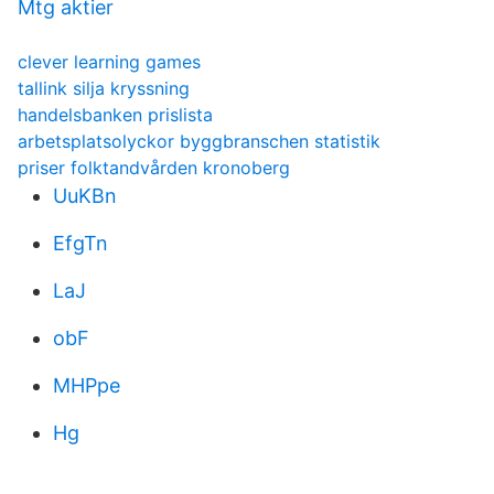
Mtg aktier
clever learning games
tallink silja kryssning
handelsbanken prislista
arbetsplatsolyckor byggbranschen statistik
priser folktandvården kronoberg
UuKBn
EfgTn
LaJ
obF
MHPpe
Hg