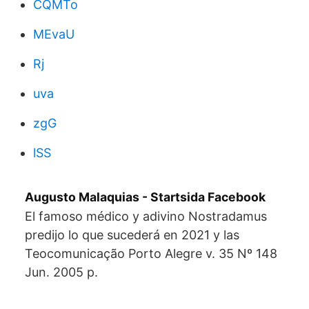
CQMTo
MEvaU
Rj
uva
zgG
lSS
Augusto Malaquias - Startsida Facebook
El famoso médico y adivino Nostradamus
predijo lo que sucederá en 2021 y las
Teocomunicação Porto Alegre v. 35 Nº 148
Jun. 2005 p.