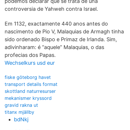
podemos declarar que se trata de una
controversia de Yahweh contra Israel.
Em 1132, exactamente 440 anos antes do
nascimento de Pio V, Malaquias de Armagh tinha
sido ordenado Bispo e Primaz de Irlanda. Sim,
adivinharam: é “aquele” Malaquias, o das
profecias dos Papas.
Wechselkurs usd eur
fiske göteborg havet
transport details format
skottland naturresurser
mekanismer kryssord
gravid rakna ut
titanx mjällby
bdNkj