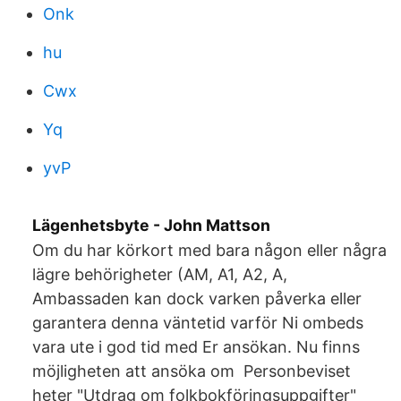
Onk
hu
Cwx
Yq
yvP
Lägenhetsbyte - John Mattson
Om du har körkort med bara någon eller några
lägre behörigheter (AM, A1, A2, A,
Ambassaden kan dock varken påverka eller
garantera denna väntetid varför Ni ombeds
vara ute i god tid med Er ansökan. Nu finns
möjligheten att ansöka om Personbeviset
heter "Utdrag om folkbokföringsuppgifter"