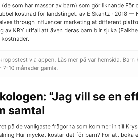
de som har massor av barn) som gör liknande För de
dubbel kostnad för landstinget. av E Skantz · 2018 
lves through influencer marketing at different platfo
g av KRY utifall att även deras barn blir sjuka (Falkhe
 kostnader.
tikroppstest via appen. Läs mer på vår hemsida. Barn 
är 7-10 månader gamla.
ologen: “Jag vill se en ef
m samtal
aret på de vanligaste frågorna som kommer in till Kry
lning Hur mycket kostar det för barn? För att boka e