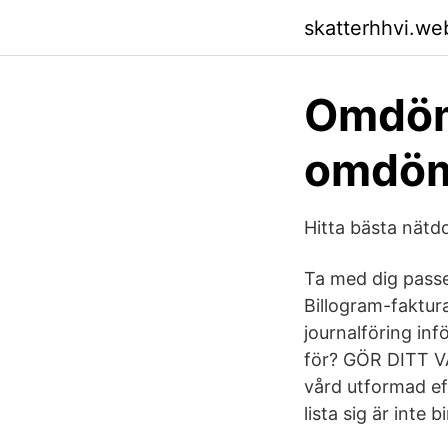
skatterhhvi.we
Omdöm
omdöm
Hitta bästa nätd
Ta med dig passe
Billogram-faktur
journalföring in
för? GÖR DITT VÅ
vård utformad eft
lista sig är inte