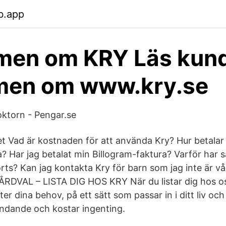
b.app
en om KRY Läs kun
en om www.kry.se
oktorn - Pengar.se
t Vad är kostnaden för att använda Kry? Hur betalar
a? Har jag betalat min Billogram-faktura? Varför har
förts? Kan jag kontakta Kry för barn som jag inte är 
RDVAL – LISTA DIG HOS KRY När du listar dig hos os
er dina behov, på ett sätt som passar in i ditt liv och 
 bindande och kostar ingenting.