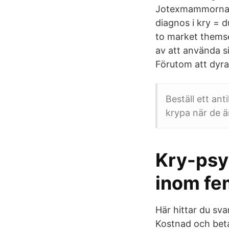
Jotexmammorna (
diagnos i kry = 
to market themse
av att använda si
Förutom att dyra
Beställ ett an
krypa när de 
Kry-psyk
inom fe
Här hittar du sv
Kostnad och beta