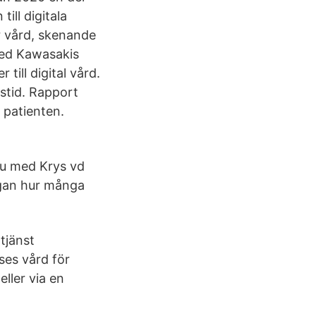
ll digitala
r vård, skenande
med Kawasakis
ill digital vård.
orstid. Rapport
 patienten.
vju med Krys vd
rågan hur många
tjänst
ses vård för
eller via en