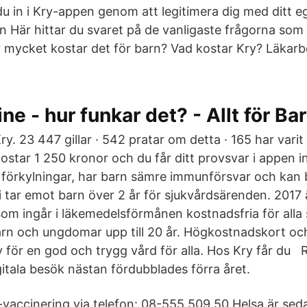
 du in i Kry-appen genom att legitimera dig med ditt 
 Här hittar du svaret på de vanligaste frågorna som 
 mycket kostar det för barn? Vad kostar Kry? Läkarb
ne - hur funkar det? - Allt för Ba
. 23 447 gillar · 542 pratar om detta · 165 har varit 
 kostar 1 250 kronor och du får ditt provsvar i appen
förkylningar, har barn sämre immunförsvar och kan b
i tar emot barn över 2 år för sjukvårdsärenden. 2017 
om ingår i läkemedelsförmånen kostnadsfria för all
 barn och ungdomar upp till 20 år. Högkostnadskort oc
y för en god och trygg vård för alla. Hos Kry får du
gitala besök nästan fördubblades förra året.
-vaccinering via telefon: 08-555 509 50 Helsa är sed