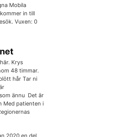
egna Mobila
kommer in till
esök. Vuxen: 0
rnet
här. Krys
 inom 48 timmar.
lött hår Tar ni
är
a som ännu Det är
h Med patienten i
 Regionernas
an 2020 en del