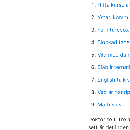
Hitta kurspl
Ystad kommun
Furniturebo
Blockad fac
Vild med dan
Biab internat
English talk 
Vad ar hand
Math su se
Doktor.se.1. Tre 
sett är det ingen