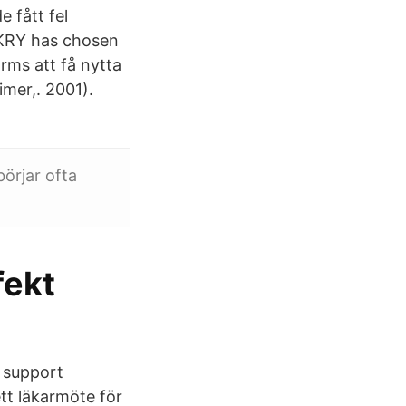
 fått fel
— KRY has chosen
rms att få nytta
imer,. 2001).
börjar ofta
fekt
s support
tt läkarmöte för