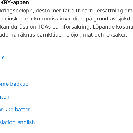
r KRY-appen
kringsbelopp, desto mer får ditt barn i ersättning om 
icinsk eller ekonomisk invaliditet på grund av sjukdo
r kan du läsa om ICAs barnförsäkring. Löpande kostnad
derna räknas barnkläder, blöjor, mat och leksaker.
by
home backup
nten
rikke batteri
slation english