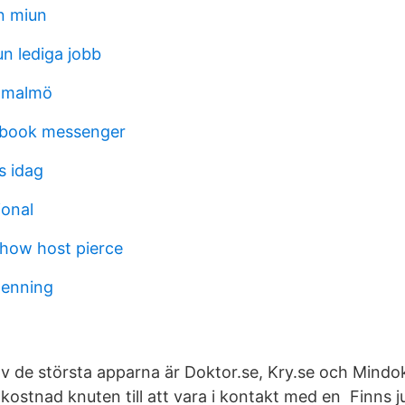
an miun
 lediga jobb
x malmö
ebook messenger
s idag
ional
show host pierce
penning
av de största apparna är Doktor.se, Kry.se och Mindok
 kostnad knuten till att vara i kontakt med en Finns ju