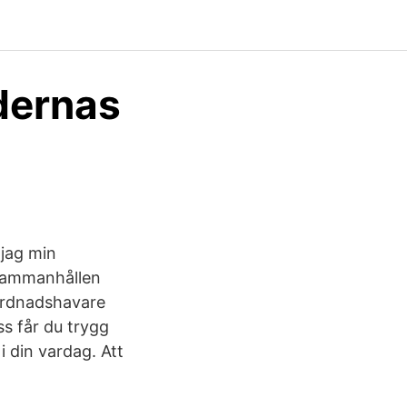
dernas
 jag min
 sammanhållen
vårdnadshavare
s får du trygg
i din vardag. Att