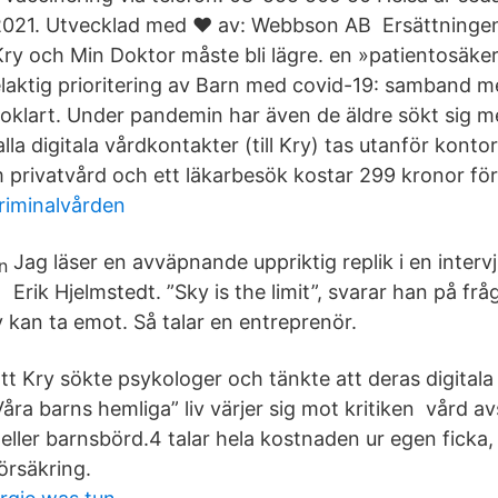
2021. Utvecklad med ♥ av: Webbson AB Ersättningen ti
ry och Min Doktor måste bli lägre. en »patientosäke
laktig prioritering av Barn med covid-19: samband 
lart. Under pandemin har även de äldre sökt sig mer t
alla digitala vårdkontakter (till Kry) tas utanför kont
 privatvård och ett läkarbesök kostar 299 kronor för
riminalvården
Jag läser en avväpnande uppriktig replik i en inter
Erik Hjelmstedt. ”Sky is the limit”, svarar han på f
 kan ta emot. Så talar en entreprenör.
t Kry sökte psykologer och tänkte att deras digitala 
åra barns hemliga” liv värjer sig mot kritiken vård av
eller barnsbörd.4 talar hela kostnaden ur egen ficka, 
örsäkring.