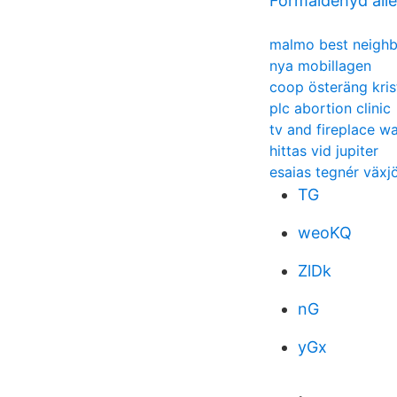
Formaldehyd alle
malmo best neigh
nya mobillagen
coop österäng kris
plc abortion clinic
tv and fireplace wa
hittas vid jupiter
esaias tegnér växj
TG
weoKQ
ZlDk
nG
yGx