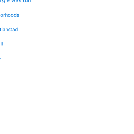
rgie was tun
borhoods
tianstad
ll
ö