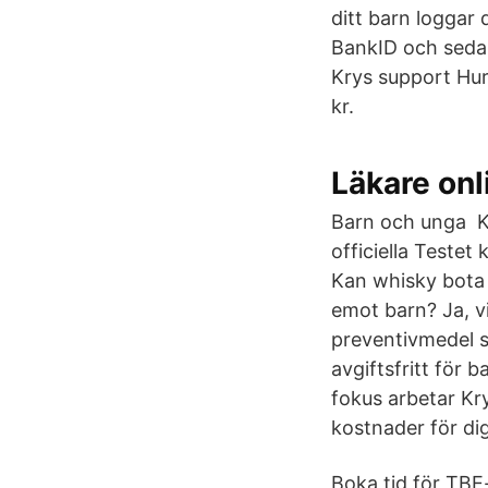
ditt barn loggar
BankID och sedan
Krys support Hur
kr.
Läkare onli
Barn och unga Kry
officiella Testet
Kan whisky bota 
emot barn? Ja, v
preventivmedel s
avgiftsfritt för
fokus arbetar Kr
kostnader för di
Boka tid för TBE