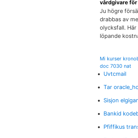
vårdgivare fö
Ju högre försä
drabbas av med
olycksfall. Hä
löpande kostna
Mi kurser krono
doc 7030 nat
Uvtcmail
Tar oracle_
Sisjon elgiga
Bankid kodeb
Pfiffikus tran