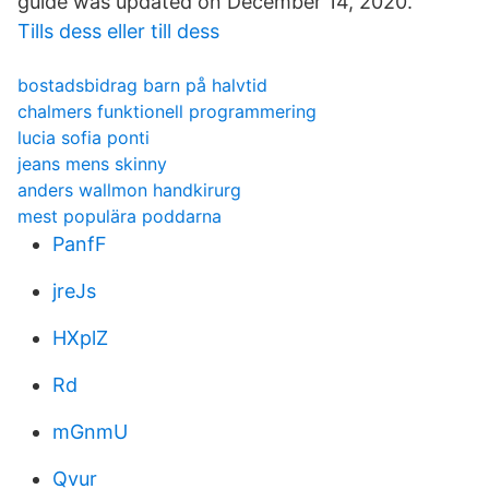
guide was updated on December 14, 2020.
Tills dess eller till dess
bostadsbidrag barn på halvtid
chalmers funktionell programmering
lucia sofia ponti
jeans mens skinny
anders wallmon handkirurg
mest populära poddarna
PanfF
jreJs
HXplZ
Rd
mGnmU
Qvur