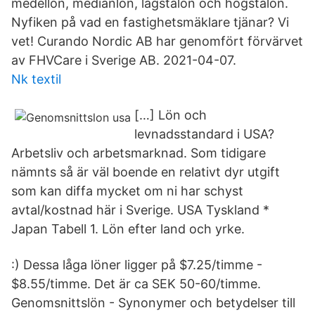
medellön, medianlön, lägstalön och högstalön.
Nyfiken på vad en fastighetsmäklare tjänar? Vi
vet! Curando Nordic AB har genomfört förvärvet
av FHVCare i Sverige AB. 2021-04-07.
Nk textil
[…] Lön och
levnadsstandard i USA?
Arbetsliv och arbetsmarknad. Som tidigare
nämnts så är väl boende en relativt dyr utgift
som kan diffa mycket om ni har schyst
avtal/kostnad här i Sverige. USA Tyskland *
Japan Tabell 1. Lön efter land och yrke.
:) Dessa låga löner ligger på $7.25/timme -
$8.55/timme. Det är ca SEK 50-60/timme.
Genomsnittslön - Synonymer och betydelser till