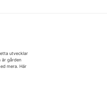
etta utvecklar
n är gården
 med mera. Här