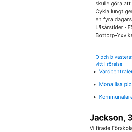
skulle göra at
Cykla lungt gen
en fyra dagars
Läsårstider ·
Bottorp-Yxvik
O och b vastera
vitt i rörelse
Vardcentrale
Mona lisa piz
Kommunalare
Jackson, 3,
Vi firade Förskol