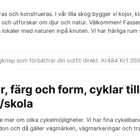
s och konstrueras. I vår lilla skog bygger vi kojor, klä
och utforskar om djur och natur. Välkommen! Fasser
 lokaler med naturen inpå knuten. Vi har härliga rum s
ngknep som förbättrar din outfit direkt. Kr484 Kr1 350
, färg och form, cyklar till
/skola
ite mer om olika cykelmöjligheter. Vi har fina cykelban
rdon och då gäller vägmärken, vägmarkeringar och traf