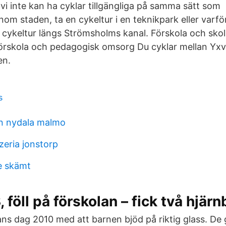
t vi inte kan ha cyklar tillgängliga på samma sätt so
om staden, ta en cykeltur i en teknikpark eller varför
 cykeltur längs Strömsholms kanal. Förskola och skol
 Förskola och pedagogisk omsorg Du cyklar mellan Yx
en.
s
n nydala malmo
zeria jonstorp
 skämt
 föll på förskolan – fick två hjär
ans dag 2010 med att barnen bjöd på riktig glass. De 