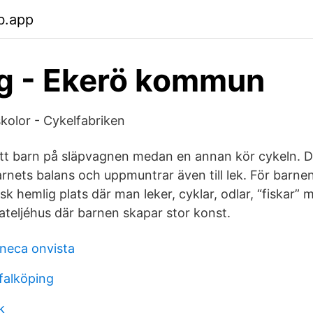
b.app
g - Ekerö kommun
rskolor - Cykelfabriken
 ett barn på släpvagnen medan en annan kör cykeln. D
arnets balans och uppmuntrar även till lek. För barne
 hemlig plats där man leker, cyklar, odlar, “fiskar”
ateljéhus där barnen skapar stor konst.
eneca onvista
falköping
k