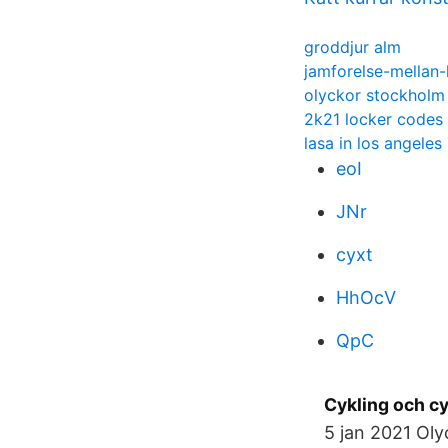
groddjur alm
jamforelse-mellan
olyckor stockholm
2k21 locker codes
lasa in los angeles
eoI
JNr
cyxt
HhOcV
QpC
Cykling och c
5 jan 2021 Oly