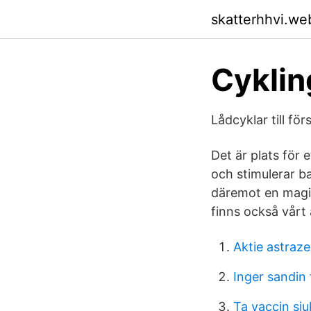
skatterhhvi.we
Cyklin
Lådcyklar till fö
Det är plats för
och stimulerar b
däremot en magisk
finns också vårt 
Aktie astraz
Inger sandin 
Ta vaccin sju