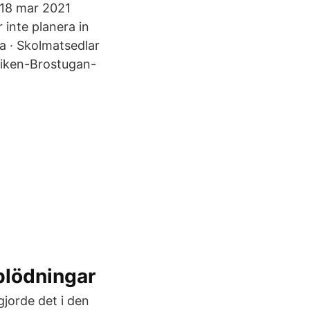
m 18 mar 2021
 inte planera in
a · Skolmatsedlar
viken-Brostugan-
nblödningar
gjorde det i den