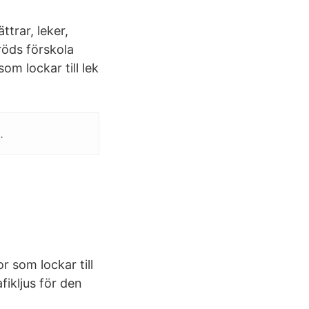
ttrar, leker,
öds förskola
om lockar till lek
.
or som lockar till
ikljus för den