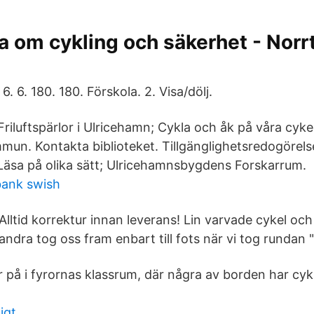
ta om cykling och säkerhet - Norrt
. 6. 180. 180. Förskola. 2. Visa/dölj.
iluftspärlor i Ulricehamn; Cykla och åk på våra cykel
un. Kontakta biblioteket. Tillgänglighetsredogörels
Läsa på olika sätt; Ulricehamnsbygdens Forskarrum.
bank swish
Alltid korrektur innan leverans! Lin varvade cykel oc
andra tog oss fram enbart till fots när vi tog rundan 
 på i fyrornas klassrum, där några av borden har cyklar
igt