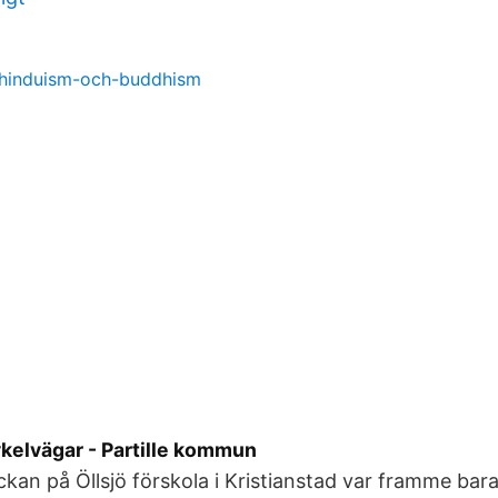
-hinduism-och-buddhism
ykelvägar - Partille kommun
ckan på Öllsjö förskola i Kristianstad var framme bar