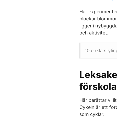
Här experimentera
plockar blommor 
ligger i nybyggda
och aktivitet.
10 enkla styli
Leksaker
förskola
Här berättar vi l
Cykeln är ett fo
som cyklar.