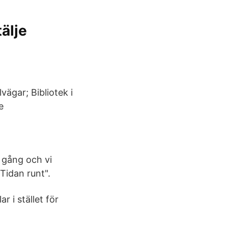
älje
vägar; Bibliotek i
e
h gång och vi
"Tidan runt".
 i stället för