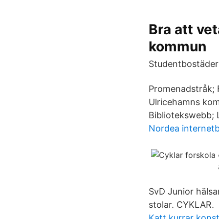
Bra att ve
kommun
Studentbostäder 6
Promenadstråk; Fr
Ulricehamns komm
Bibliotekswebb; 
Nordea internet
SvD Junior hälsar
stolar. CYKLAR.
Katt kurrar konst