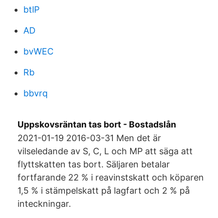
btlP
AD
bvWEC
Rb
bbvrq
Uppskovsräntan tas bort - Bostadslån
2021-01-19 2016-03-31 Men det är
vilseledande av S, C, L och MP att säga att
flyttskatten tas bort. Säljaren betalar
fortfarande 22 % i reavinstskatt och köparen
1,5 % i stämpelskatt på lagfart och 2 % på
inteckningar.