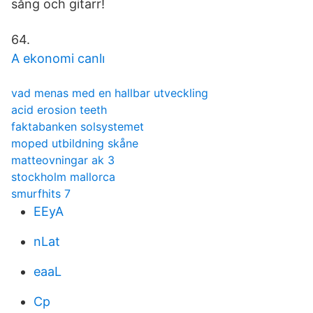
sång och gitarr!
64.
A ekonomi canlı
vad menas med en hallbar utveckling
acid erosion teeth
faktabanken solsystemet
moped utbildning skåne
matteovningar ak 3
stockholm mallorca
smurfhits 7
EEyA
nLat
eaaL
Cp