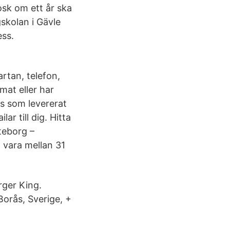
sk om ett år ska
skolan i Gävle
ss.
rtan, telefon,
mat eller har
es som levererat
ar till dig. Hitta
teborg –
vara mellan 31
ger King.
orås, Sverige, +