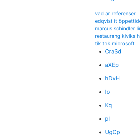
vad ar referenser
edqvist it öppettid
marcus schindler l
restaurang kiviks 
tik tok microsoft
CraSd
aXEp
hDvH
Io
Kq
pI
UgCp