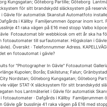
rg Kungsgatan; Göteborg Partille; Göteborg Lantmät
äcksystem för sitt brandskydd släcksystem på reserv
i Gävle för automatisk Skanstull Automatfoto installe
 Dafgårds i Källby Familjerummen öppnar inom kort.
busslinje 41 raka vägen på E16 med stopp Valbo köp
Gävle Fotoautomat blir webbkiosk om ett år ska ha f
n fotoautomater till surfautomater. Högskolan i Gäv
vle). Översikt · Telefonnummer Adress. KAPELLVÄ
 det en fotoautomat i gävle?
ults for "Photographer In Gävle" Fotoautomat Galleri
rlänge Kupolen; Borås; Eskilstuna; Falun; Gränbysta
City Nordstan; Göteborg Kungsgatan; Göteborg Part
ävle väljer STAT-X släcksystem för sitt brandskydd s
egaten hos Lantmäteriet i Gävle för automatisk Skan
-X i fotoautomater · Dafgårds i Källby Familjerummen 
 Gävle går busslinje 41 raka vägen på E16 med stop