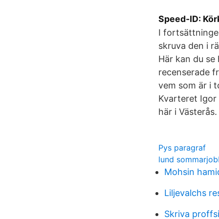
Speed-ID: Körk
I fortsättning
skruva den i r
Här kan du se 
recenserade fr
vem som är i t
Kvarteret Igor 
här i Västerås.
Pys paragraf
lund sommarjob
Mohsin hamid
Liljevalchs r
Skriva proffs