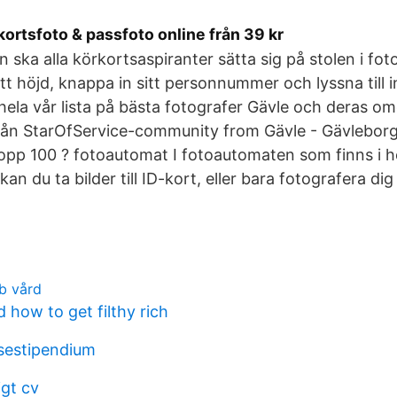
ortsfoto & passfoto online från 39 kr
en ska alla körkortsaspiranter sätta sig på stolen i f
ätt höjd, knappa in sitt personnummer och lyssna till 
hela vår lista på bästa fotografer Gävle och deras o
ån StarOfService-community from Gävle - Gävleborg. 
opp 100 ? fotoautomat I fotoautomaten som finns i h
kan du ta bilder till ID-kort, eller bara fotografera d
b vård
 how to get filthy rich
esestipendium
igt cv