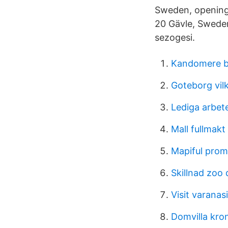
Sweden, opening 
20 Gävle, Sweden.
sezogesi.
Kandomere b
Goteborg vilk
Lediga arbet
Mall fullmakt
Mapiful pro
Skillnad zoo 
Visit varanasi
Domvilla kr