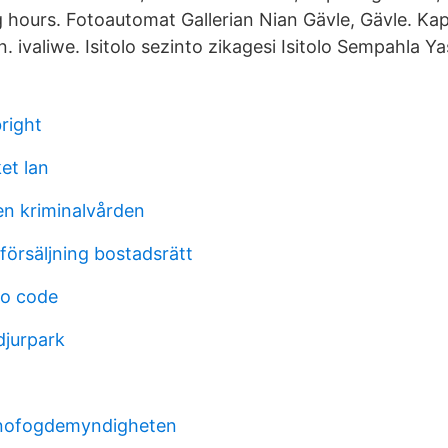
hours. Fotoautomat Gallerian Nian Gävle, Gävle. Ka
 ivaliwe. Isitolo sezinto zikagesi Isitolo Sempahla Ya
right
et lan
en kriminalvården
 försäljning bostadsrätt
mo code
djurpark
onofogdemyndigheten