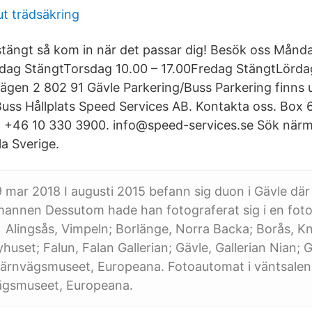
tut trädsäkring
hstängt så kom in när det passar dig! Besök oss Mån
sdag StängtTorsdag 10.00 – 17.00Fredag StängtLörd
gen 2 802 91 Gävle Parkering/Buss Parkering finns u
– Buss Hållplats Speed Services AB. Kontakta oss. Bo
ö +46 10 330 3900. info@speed-services.se Sök när
la Sverige.
 mar 2018 I augusti 2015 befann sig duon i Gävle där
annen Dessutom hade han fotograferat sig i en fo
 ta Alingsås, Vimpeln; Borlänge, Norra Backa; Borås, Kn
yhuset; Falun, Falan Gallerian; Gävle, Gallerian Nian; 
rnvägsmuseet, Europeana. Fotoautomat i väntsalen
vägsmuseet, Europeana.