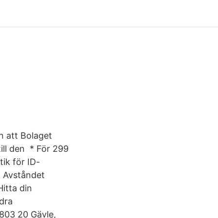
en att Bolaget
ill den * För 299
tik för ID-
9 Avståndet
itta din
ödra
 803 20 Gävle,