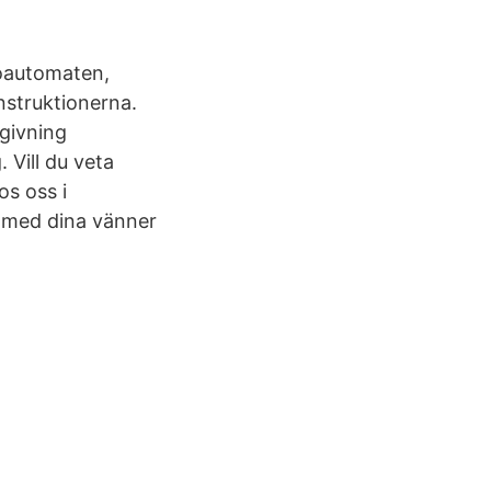
otoautomaten,
instruktionerna.
mgivning
Vill du veta
os oss i
ig med dina vänner