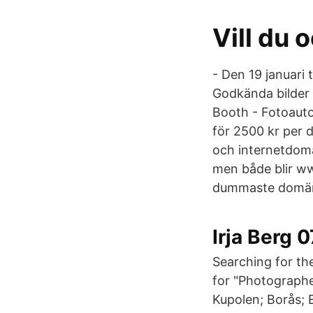
Vill du 
- Den 19 januari
Godkända bilder t
Booth - Fotoauto
för 2500 kr per
och internetdomän
men både blir ww
dummaste domän
Irja Berg 
Searching for th
for "Photographe
Kupolen; Borås; 