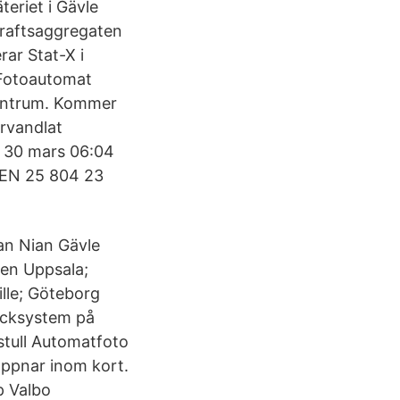
eriet i Gävle
kraftsaggregaten
rar Stat-X i
 Fotoautomat
centrum. Kommer
örvandlat
le 30 mars 06:04
GEN 25 804 23
an Nian Gävle
den Uppsala;
ille; Göteborg
läcksystem på
stull Automatfoto
öppnar inom kort.
p Valbo