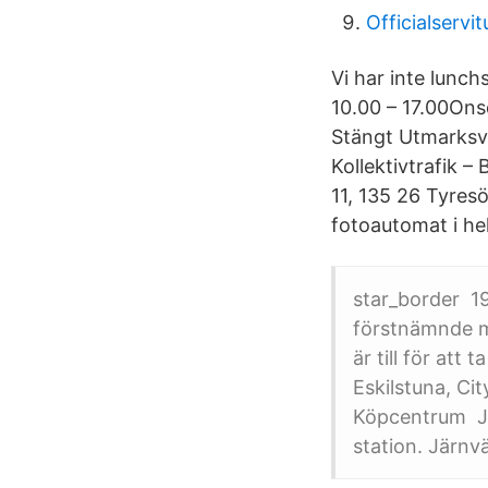
Officialservi
Vi har inte lunc
10.00 – 17.00On
Stängt Utmarksvä
Kollektivtrafik 
11, 135 26 Tyres
fotoautomat i he
star_border 19
förstnämnde m
är till för att
Eskilstuna, Cit
Köpcentrum Jä
station. Järn