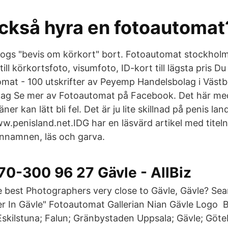
också hyra en fotoautomat
 togs "bevis om körkort" bort. Fotoautomat stockholm
ill körkortsfoto, visumfoto, ID-kort till lägsta pris D
mat - 100 utskrifter av Peyemp Handelsbolag i Väst
 dag Se mer av Fotoautomat på Facebook. Det här m
er kan lätt bli fel. Det är ju lite skillnad på penis la
w.penisland.net.IDG har en läsvärd artikel med titel
namnen, läs och garva.
070-300 96 27 Gävle - AllBiz
e best Photographers very close to Gävle, Gävle? Sea
r In Gävle" Fotoautomat Gallerian Nian Gävle Logo B
Eskilstuna; Falun; Gränbystaden Uppsala; Gävle; Göte