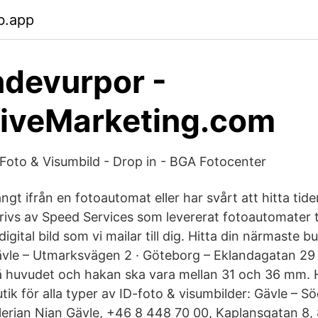
b.app
devurpor -
tiveMarketing.com
 Foto & Visumbild - Drop in - BGA Fotocenter
ångt ifrån en fotoautomat eller har svårt att hitta tid
ivs av Speed Services som levererat fotoautomater t
igital bild som vi mailar till dig. Hitta din närmaste bu
ävle – Utmarksvägen 2 · Göteborg – Eklandagatan 2
 huvudet och hakan ska vara mellan 31 och 36 mm. H
ik för alla typer av ID-foto & visumbilder: Gävle – S
erian Nian Gävle, +46 8 448 70 00, Kaplansgatan 8,