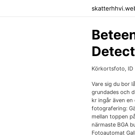
skatterhhvi.we
Beteen
Detec
Körkortsfoto, ID
Vare sig du bor l
grundades och dr
kr ingår även en d
fotografering: G
mellan toppen på
närmaste BGA but
Fotoautomat Gall