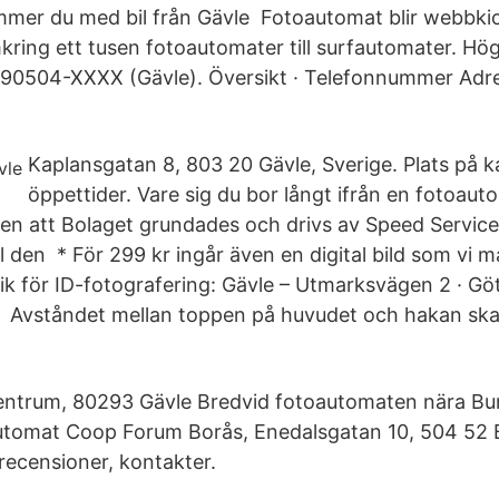
mer du med bil från Gävle Fotoautomat blir webbkio
kring ett tusen fotoautomater till surfautomater. Hög
90504-XXXX (Gävle). Översikt · Telefonnummer Adre
Kaplansgatan 8, 803 20 Gävle, Sverige. Plats på ka
öppettider. Vare sig du bor långt ifrån en fotoauto
tiden att Bolaget grundades och drivs av Speed Servic
 den * För 299 kr ingår även en digital bild som vi mail
ik för ID-fotografering: Gävle – Utmarksvägen 2 · Gö
 Avståndet mellan toppen på huvudet och hakan ska 
ntrum, 80293 Gävle Bredvid fotoautomaten nära Bur
utomat Coop Forum Borås, Enedalsgatan 10, 504 52 B
recensioner, kontakter.