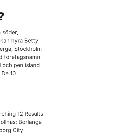
?
 söder,
u kan hyra Betty
berga, Stockholm
ed företagsnamn
nd och pen island
n De 10
rching 12 Results
ollnäs; Borlänge
borg City