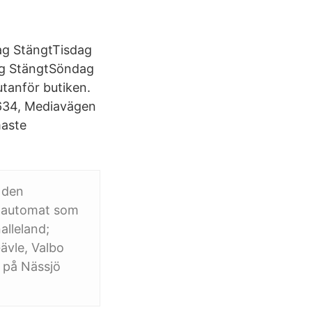
dag StängtTisdag
ag StängtSöndag
tanför butiken.
x 634, Mediavägen
maste
 den
toautomat som
alleland;
Gävle, Valbo
 på Nässjö