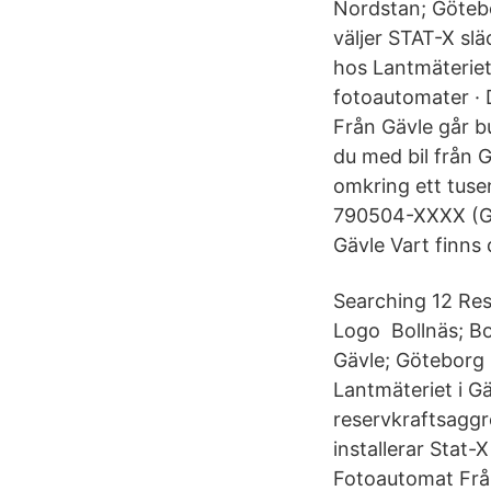
Nordstan; Götebo
väljer STAT-X sl
hos Lantmäteriet 
fotoautomater ·
Från Gävle går 
du med bil från 
omkring ett tuse
790504-XXXX (Gä
Gävle Vart finns
Searching 12 Res
Logo Bollnäs; Bo
Gävle; Göteborg 
Lantmäteriet i G
reservkraftsaggr
installerar Stat
Fotoautomat Från